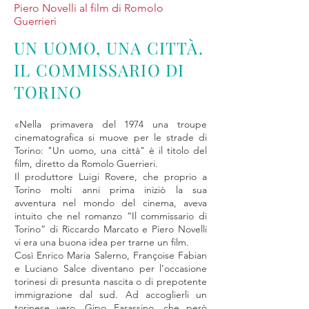
Piero Novelli al film di Romolo
Guerrieri
UN UOMO, UNA CITTÀ.
IL COMMISSARIO DI
TORINO
«Nella primavera del 1974 una troupe
cinematografica si muove per le strade di
Torino: "Un uomo, una città" è il titolo del
film, diretto da Romolo Guerrieri.
Il produttore Luigi Rovere, che proprio a
Torino molti anni prima iniziò la sua
avventura nel mondo del cinema, aveva
intuito che nel romanzo “Il commissario di
Torino” di Riccardo Marcato e Piero Novelli
vi era una buona idea per trarne un film.
Così Enrico Maria Salerno, Françoise Fabian
e Luciano Salce diventano per l’occasione
torinesi di presunta nascita o di prepotente
immigrazione dal sud. Ad accoglierli un
torinese vero, Gipo Farassino, che però